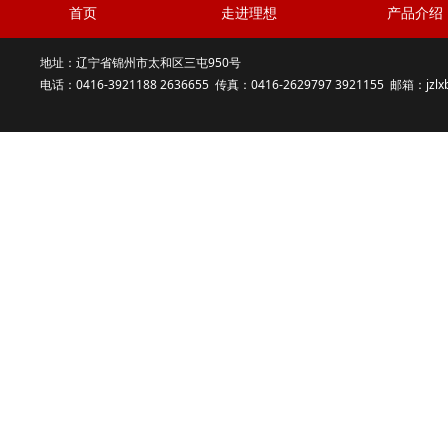
首页
走进理想
产品介绍
地址：辽宁省锦州市太和区三屯950号
电话：0416-3921188 2636655 传真：0416-2629797 3921155 邮箱：jzlx