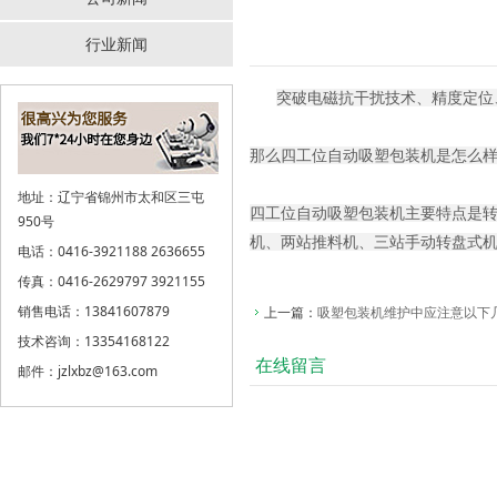
行业新闻
突破电磁抗干扰技术、精度定位
那么四工位自动吸塑包装机是怎么
地址：辽宁省锦州市太和区三屯
四工位自动吸塑包装机主要特点是
950号
机、两站推料机、三站手动转盘式
电话：0416-3921188 2636655
传真：0416-2629797 3921155
销售电话：13841607879
上一篇：
吸塑包装机维护中应注意以下
技术咨询：13354168122
在线留言
邮件：jzlxbz@163.com