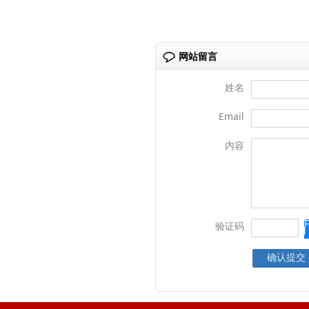
网站留言
姓名
Email
内容
验证码