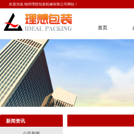
欢迎光临 锦州理想包装机械有限公司网站！
首页
新闻资讯
公司新闻